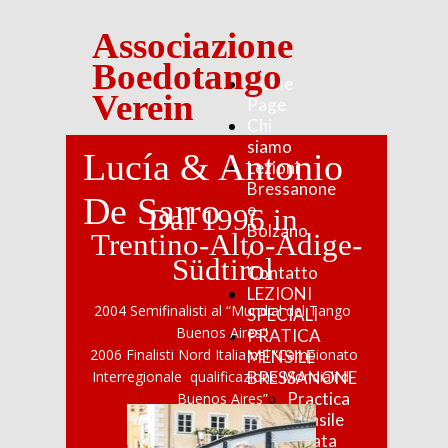
Associazione
Boedotango
Home
Verein
Page
Chi
siamo
Lucía & Antonio
Lezioni
Bressanone
De Sarro
e
Dal 1996 in
Bolzano
Trentino-Alto-Adige-
/
Südtirol
Contatto
LEZIONI
2004 Semifinalisti al “Mundial del Tango
SPECIALI
Buenos Aires"
PRATICA
2006 Finalisti Nord Italia nel “Campionato
MENSILE
BRESSANONE
Interregionale qualificazione Mondiali di
Practica
Buenos Aires”
mensile
Serata